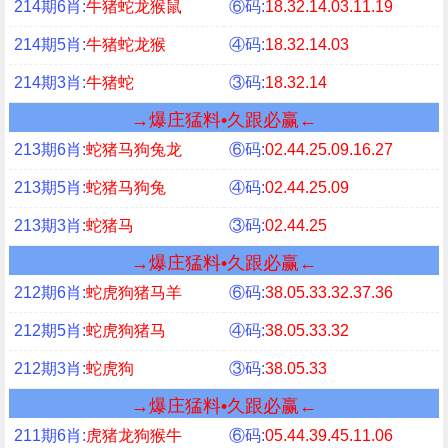
214期6肖:
牛猪蛇龙猴鼠
⑥码:
18.32.14.03.11.19
214期5肖:
牛猪蛇龙猴
④码:
18.32.14.03
214期3肖:
牛猪蛇
③码:
18.32.14
→爆庄猛料•久跟必赢←
213期6肖:
蛇猪马狗兔龙
⑥码:
02.44.25.09.16.27
213期5肖:
蛇猪马狗兔
④码:
02.44.25.09
213期3肖:
蛇猪马
③码:
02.44.25
→爆庄猛料•久跟必赢←
212期6肖:
蛇虎狗猪马羊
⑥码:
38.05.33.32.37.36
212期5肖:
蛇虎狗猪马
④码:
38.05.33.32
212期3肖:
蛇虎狗
③码:
38.05.33
→爆庄猛料•久跟必赢←
211期6肖:
虎猪龙狗猴牛
⑥码:
05.44.39.45.11.06