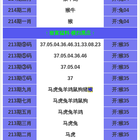
214期二肖
猴牛
开:兔04
214期一肖
猴
开:兔04
↑ 致富猛料·横扫黑庄 ↑
213期⑨码
37.05.04.36.46.31.33.08.23
开:猴35
213期⑤码
37.05.04.36.46
开:猴35
213期③码
37.05.04
开:猴35
213期①码
37
开:猴35
213期九肖
马虎兔羊鸡鼠狗猪
猴
开:猴35
213期七肖
马虎兔羊鸡鼠狗
开:猴35
213期五肖
马虎兔羊鸡
开:猴35
213期三肖
马虎兔
开:猴35
213期二肖
马虎
开:猴35