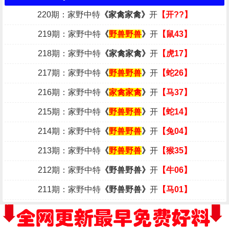
220期：家野中特
《家禽家禽》
开
【开??】
219期：家野中特
《
野兽
野兽
》
开
【鼠43】
218期：家野中特
《家禽家禽》
开
【虎17】
217期：家野中特
《
野兽
野兽
》
开
【蛇26】
216期：家野中特
《
家禽
家禽
》
开
【马37】
215期：家野中特
《
野兽
野兽
》
开
【蛇14】
214期：家野中特
《
野兽
野兽
》
开
【兔04】
213期：家野中特
《
野兽
野兽
》
开
【猴35】
212期：家野中特
《野兽野兽》
开
【牛06】
211期：家野中特
《野兽野兽》
开
【马01】