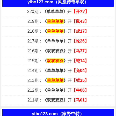
yibo123.com（凤凰传奇单双）
220期：
《单单单单》
开
【开??】
219期：
《
单
单
单
单
》
开
【鼠43】
218期：
《
单
单
单
单
》
开
【虎17】
217期：
《单单单单》
开
【蛇26】
216期：
《双双双双》
开
【马37】
215期：
《
双
双
双
双
》
开
【蛇14】
214期：
《单单单单》
开
【兔04】
213期：
《
单
单
单
单
》
开
【猴35】
212期：
《单单单单》
开
【牛06】
211期：
《双双双双》
开
【马01】
yibo123.com（家野中特）