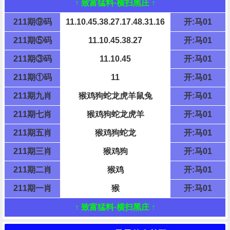
↑ 致富猛料·横扫黑庄 ↑
211期⑨码
11.10.45.38.27.17.48.31.16
开:马01
211期⑤码
11.10.45.38.27
开:马01
211期③码
11.10.45
开:马01
211期①码
11
开:马01
211期九肖
猴鸡狗蛇龙虎羊鼠兔
开:马01
211期七肖
猴鸡狗蛇龙虎羊
开:马01
211期五肖
猴鸡狗蛇龙
开:马01
211期三肖
猴鸡狗
开:马01
211期二肖
猴鸡
开:马01
211期一肖
猴
开:马01
↑ 致富猛料·横扫黑庄 ↑