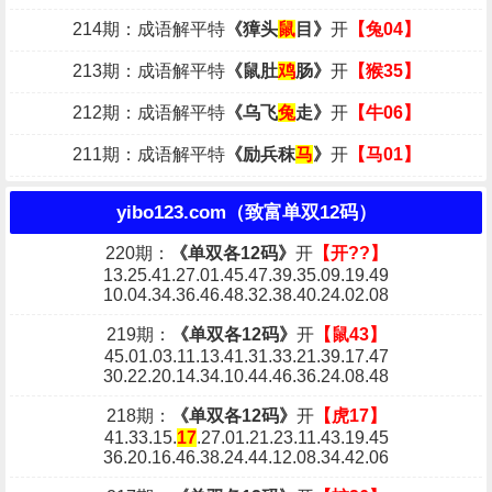
214期：成语解平特
《獐头
鼠
目》
开
【兔04】
213期：成语解平特
《鼠肚
鸡
肠》
开
【猴35】
212期：成语解平特
《乌飞
兔
走》
开
【牛06】
211期：成语解平特
《励兵秣
马
》
开
【马01】
yibo123.com（致富单双12码）
220期：
《单双各12码》
开
【开??】
13.25.41.27.01.45.47.39.35.09.19.49
10.04.34.36.46.48.32.38.40.24.02.08
219期：
《单双各12码》
开
【鼠43】
45.01.03.11.13.41.31.33.21.39.17.47
30.22.20.14.34.10.44.46.36.24.08.48
218期：
《单双各12码》
开
【虎17】
41.33.15.
17
.27.01.21.23.11.43.19.45
36.20.16.46.38.24.44.12.08.34.42.06