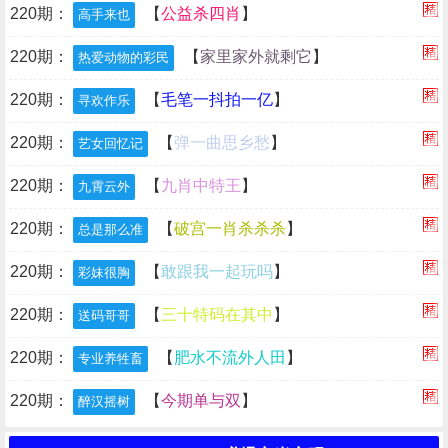
220期：
【
公益杀四肖
】
高手来也
220期：
【
家里家外就剩它
】
热爱动物的彩民
220期：
【
毛笔一抖拍一亿
】
寻欢作乐
220期：
【
弹一曲思乡愁
】
艺女回忆记
220期：
【
九肖中特王
】
九霄云外
220期：
【
破宫一肖杀杀杀
】
总是那么准
220期：
【
敢跟我一起玩吗
】
彩妹很胸
220期：
【
三十特码在其中
】
送码哥哥
220期：
【
肥水不流外人田
】
专业养牲畜
220期：
【
今期单与双
】
醉汉摇树