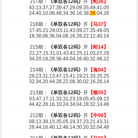
217期：
《单双各12码》
开
【蛇26】
43.13.37.27.39.47.29.09.35.49.41.05
24.40.10.06.48.34.36.16.38.
26
.04.28
216期：
《单双各12码》
开
【马37】
17.45.21.29.03.11.43.09.27.35.49.05
18.38.06.36.04.08.16.28.22.12.40.14
215期：
《单双各12码》
开
【蛇14】
21.27.15.31.01.43.41.25.11.03.07.29
34.20.18.28.36.44.04.16.40.32.46.22
214期：
《单双各12码》
开
【兔04】
29.23.31.13.47.15.41.19.21.33.35.25
32.34.20.44.28.22.08.30.02.16.26.14
213期：
《单双各12码》
开
【猴35】
03.47.17.11.33.31.23.19.05.45.09.15
44.42.28.16.10.24.34.04.18.32.14.48
212期：
《单双各12码》
开
【牛06】
09.13.39.15.35.05.19.37.23.21.43.31
28.44.16.40.12.46.14.30.20.32.04.48