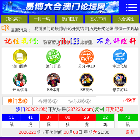
顶尖高手
一肖一码
澳门图库
玄机平特
六合属性
易博澳门论坛|⑥合彩开奖结果|历史开奖记录|最快开奖现场|易博百家乐图库
最新消息：
澳门图库
澳门开奖
分分PK10
幸运飞艇
开元棋牌
BB体育
BB视讯
彩票游戏