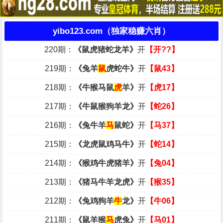
yibo123.com（独家稳赚六肖）
220期：
《鼠虎猪蛇龙羊》
开
【开??】
219期：
《兔羊
鼠
虎蛇牛》
开
【鼠43】
218期：
《牛猴马鼠
虎
羊》
开
【虎17】
217期：
《牛鼠猴狗羊龙》
开
【蛇26】
216期：
《兔牛羊
马
鼠蛇》
开
【马37】
215期：
《龙虎鼠鸡马牛》
开
【蛇14】
214期：
《猴鸡牛虎猪羊》
开
【兔04】
213期：
《猪马牛羊龙虎》
开
【猴35】
212期：
《兔鸡狗羊
牛
龙》
开
【牛06】
211期：
《鼠羊猴
马
虎兔》
开
【马01】